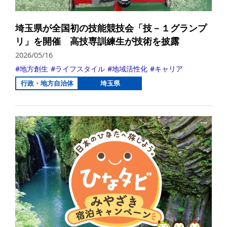
埼玉県が全国初の技能競技会「技－１グランプ
リ」を開催 高技専訓練生が技術を披露
2026/05/16
地方創生
ライフスタイル
地域活性化
キャリア
行政・地方自治体
埼玉県
詳