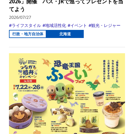
2026」開催 バス・JRで巡ってプレゼントを当
てよう
2026/07/27
ライフスタイル
地域活性化
イベント
観光・レジャー
行政・地方自治体
北海道
詳