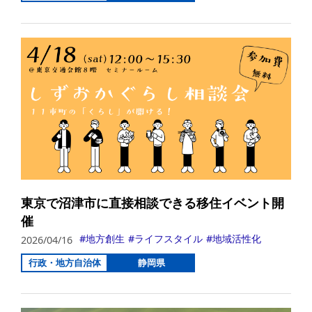
詳
東京で沼津市に直接相談できる移住イベント開
催
地方創生
ライフスタイル
地域活性化
2026/04/16
行政・地方自治体
静岡県
詳