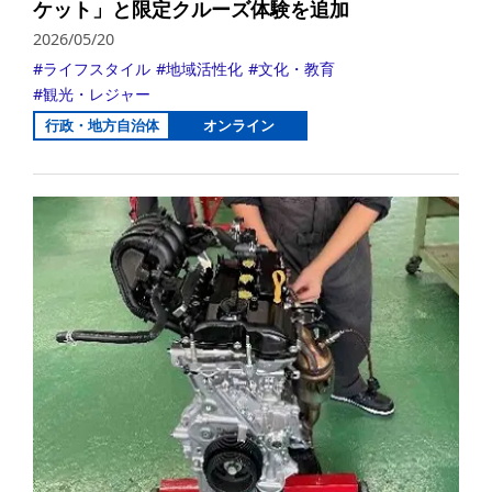
ケット」と限定クルーズ体験を追加
2026/05/20
ライフスタイル
地域活性化
文化・教育
観光・レジャー
行政・地方自治体
オンライン
詳