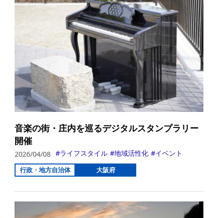
音楽の街・庄内を巡るデジタルスタンプラリー
開催
ライフスタイル
地域活性化
イベント
2026/04/08
行政・地方自治体
大阪府
詳