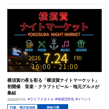
詳
横須賀の夜を彩る「横須賀ナイトマーケット」
初開催 音楽・クラフトビール・地元グルメが
集結
ライフスタイル
地域活性化
イベント
2026/07/10
行政・地方自治体
神奈川県