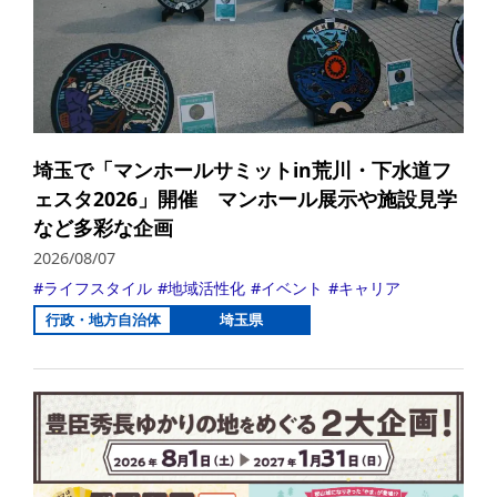
埼玉で「マンホールサミットin荒川・下水道フ
ェスタ2026」開催 マンホール展示や施設見学
など多彩な企画
2026/08/07
ライフスタイル
地域活性化
イベント
キャリア
行政・地方自治体
埼玉県
詳