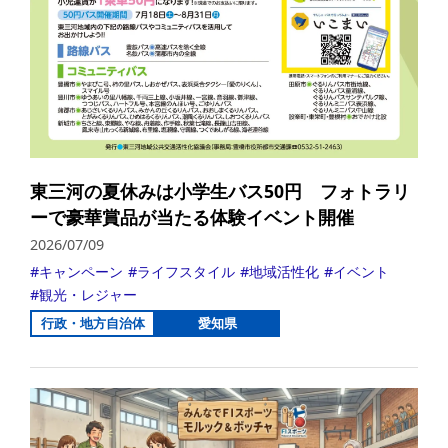
東三河の夏休みは小学生バス50円 フォトラリ
ーで豪華賞品が当たる体験イベント開催
2026/07/09
キャンペーン
ライフスタイル
地域活性化
イベント
観光・レジャー
行政・地方自治体
愛知県
詳