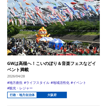
GWは高槻へ！こいのぼり＆音楽フェスなどイ
ベント満載
2026/04/28
地方創生
ライフスタイル
地域活性化
イベント
観光・レジャー
行政・地方自治体
大阪府