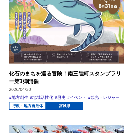
化石のまちを巡る冒険！南三陸町スタンプラリ
ー第3弾開催
2026/04/30
地方創生
地域活性化
歴史
イベント
観光・レジャー
行政・地方自治体
宮城県
詳