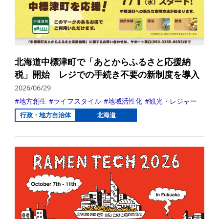
北海道中標津町で「あとからふるさと応援納
税」開始 レジでの手続き不要の新制度を導入
2026/06/29
地方創生
ライフスタイル
地域活性化
観光・レジャー
行政・地方自治体
北海道
詳