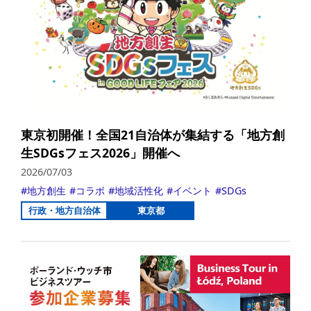
東京初開催！全国21自治体が集結する「地方創
生SDGsフェス2026」開催へ
2026/07/03
地方創生
コラボ
地域活性化
イベント
SDGs
行政・地方自治体
東京都
詳