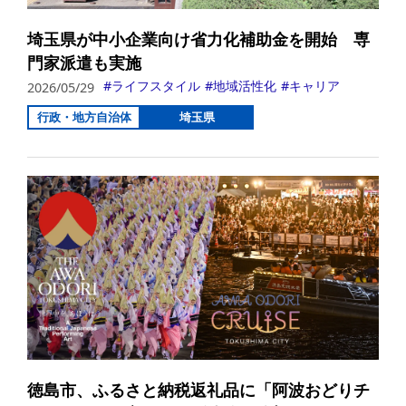
埼玉県が中小企業向け省力化補助金を開始 専
門家派遣も実施
ライフスタイル
地域活性化
キャリア
2026/05/29
行政・地方自治体
埼玉県
詳
徳島市、ふるさと納税返礼品に「阿波おどりチ