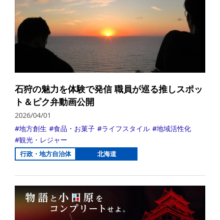
石狩の魅力を体験で発信 職員が巡る推しスポッ
ト＆ピク弁動画公開
2026/04/01
地方創生
食品・お菓子
ライフスタイル
地域活性化
観光・レジャー
行政・地方自治体
北海道
詳