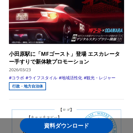
小田原駅に「MFゴースト」登場 エスカレータ
ー手すりで新体験プロモーション
2026/03/23
コラボ
ライフスタイル
地域活性化
観光・レジャー
行政・地方自治体
詳
資料ダウンロード