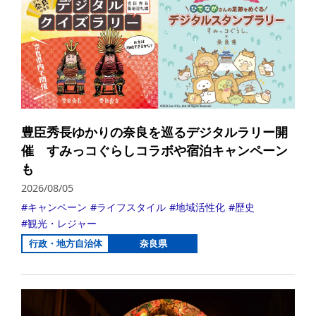
豊臣秀長ゆかりの奈良を巡るデジタルラリー開
催 すみっコぐらしコラボや宿泊キャンペーン
も
2026/08/05
キャンペーン
ライフスタイル
地域活性化
歴史
観光・レジャー
行政・地方自治体
奈良県
詳