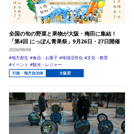
全国の旬の野菜と果物が大阪・梅田に集結！
「第4回 にっぽん青果祭」9月26日・27日開催
2026/08/06
地方創生
食品・お菓子
地域活性化
文化・教育
イベント
観光・レジャー
行政・地方自治体
大阪府
詳