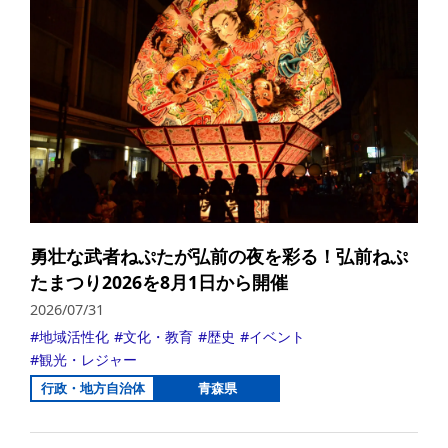
勇壮な武者ねぷたが弘前の夜を彩る！弘前ねぷ
たまつり2026を8月1日から開催
2026/07/31
地域活性化
文化・教育
歴史
イベント
観光・レジャー
行政・地方自治体
青森県
詳