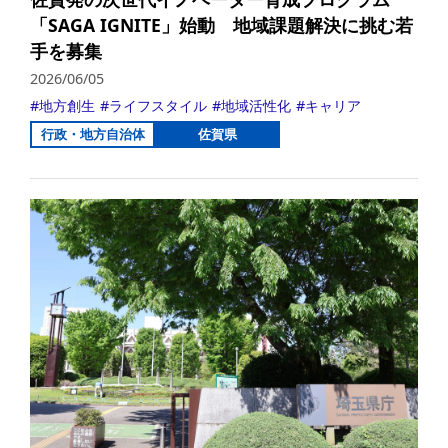
「SAGA IGNITE」始動 地域課題解決に挑む若
手を募集
2026/06/05
地方創生
ライフスタイル
地域活性化
キャリア
行政・地方自治体
佐賀県
詳