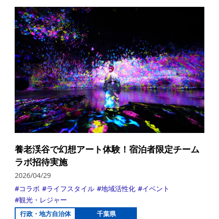
詳
養老渓谷で幻想アート体験！宿泊者限定チーム
ラボ招待実施
2026/04/29
コラボ
ライフスタイル
地域活性化
イベント
観光・レジャー
行政・地方自治体
千葉県