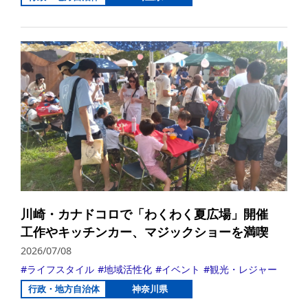
詳
川崎・カナドコロで「わくわく夏広場」開催
工作やキッチンカー、マジックショーを満喫
2026/07/08
ライフスタイル
地域活性化
イベント
観光・レジャー
行政・地方自治体
神奈川県