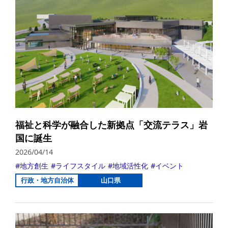
福祉と科学が融合した新拠点「交流テラス」岩
国に誕生
2026/04/14
地方創生
ライフスタイル
地域活性化
イベント
行政・地方自治体
山口県
詳