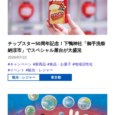
チップスター50周年記念！下鴨神社「御手洗祭
納涼市」でスペシャル屋台が大盛況
2026/07/22
キャンペーン
新商品
食品・お菓子
地域活性化
イベント
観光・レジャー
観光・レジャー
東京都
詳