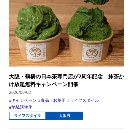
大阪・鶴橋の日本茶専門店が2周年記念 抹茶か
け放題無料キャンペーン開催
2026/06/02
キャンペーン
食品・お菓子
ライフスタイル
地域活性化
ライフスタイル
大阪府
詳