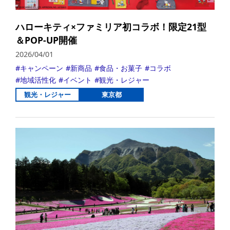
ハローキティ×ファミリア初コラボ！限定21型
＆POP-UP開催
2026/04/01
キャンペーン
新商品
食品・お菓子
コラボ
地域活性化
イベント
観光・レジャー
観光・レジャー
東京都
詳