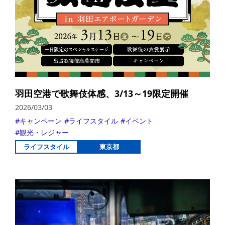
羽田空港で歌舞伎体感、3/13～19限定開催
2026/03/03
キャンペーン
ライフスタイル
イベント
観光・レジャー
ライフスタイル
東京都
詳