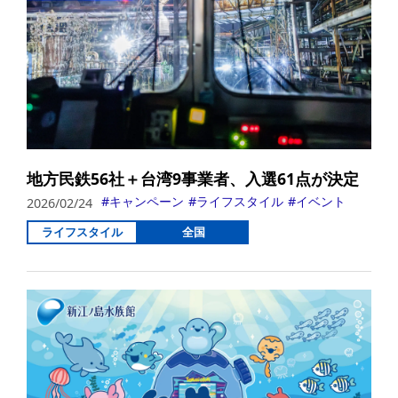
地方民鉄56社＋台湾9事業者、入選61点が決定
キャンペーン
ライフスタイル
イベント
2026/02/24
ライフスタイル
全国
詳