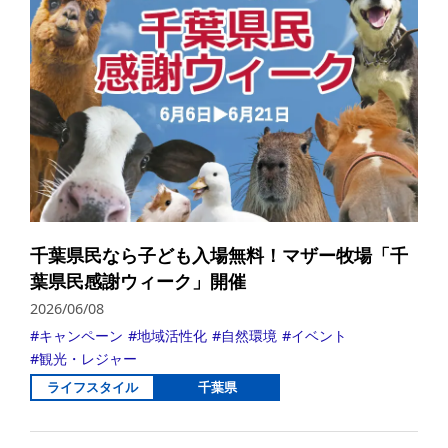
千葉県民なら子ども入場無料！マザー牧場「千
葉県民感謝ウィーク」開催
2026/06/08
キャンペーン
地域活性化
自然環境
イベント
観光・レジャー
ライフスタイル
千葉県
詳