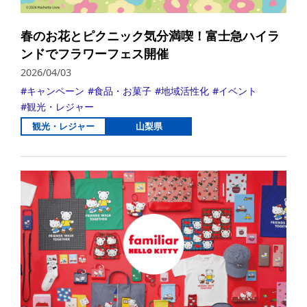
春のお花とピクニック気分満喫！富士急ハイラ
ンドでフラワーフェス開催
2026/04/03
キャンペーン
食品・お菓子
地域活性化
イベント
観光・レジャー
観光・レジャー
山梨県
詳