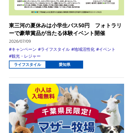
東三河の夏休みは小学生バス50円 フォトラリ
ーで豪華賞品が当たる体験イベント開催
2026/07/09
キャンペーン
ライフスタイル
地域活性化
イベント
観光・レジャー
ライフスタイル
愛知県
詳