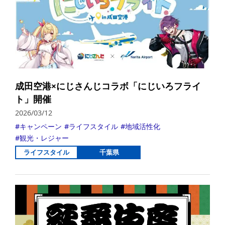
成田空港×にじさんじコラボ「にじいろフライ
ト」開催
2026/03/12
キャンペーン
ライフスタイル
地域活性化
観光・レジャー
ライフスタイル
千葉県
詳