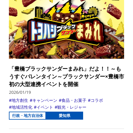
「豊橋ブラックサンダーまみれ」だよ！！～も
うすぐバレンタイン～ブラックサンダー×豊橋市
初の大型連携イベントを開催
2026/01/19
地方創生
キャンペーン
食品・お菓子
コラボ
地域活性化
イベント
観光・レジャー
行政・地方自治体
愛知県
詳