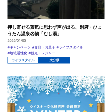
押し寄せる蒸気に思わず声が出る、別府・ひょ
うたん温泉名物「むし湯」
2026/01/05
キャンペーン
食品・お菓子
ライフスタイル
地域活性化
観光・レジャー
ライフスタイル
大分県
詳