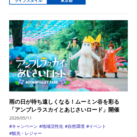
ライフスタイル
東京都
詳
雨の日が待ち遠しくなる！ムーミン谷を彩る
「アンブレラスカイとあじさいロード」開催
2026/05/11
キャンペーン
地域活性化
自然環境
イベント
観光・レジャー