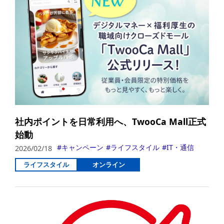
社内ポイントを日常利用へ、TwooCa Mall正式
始動
キャンペーン
ライフスタイル
IT・通信
2026/02/18
ライフスタイル
オンライン
詳