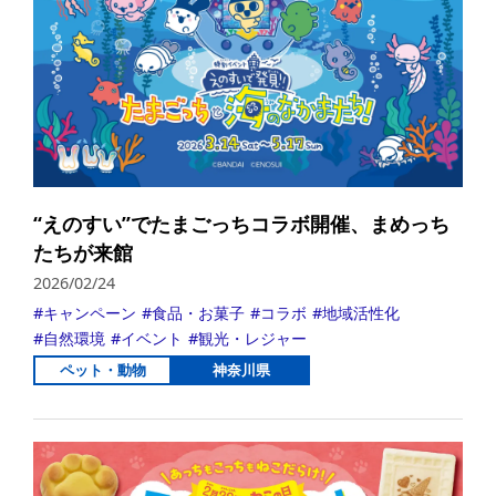
“えのすい”でたまごっちコラボ開催、まめっち
たちが来館
2026/02/24
キャンペーン
食品・お菓子
コラボ
地域活性化
自然環境
イベント
観光・レジャー
ペット・動物
神奈川県
詳