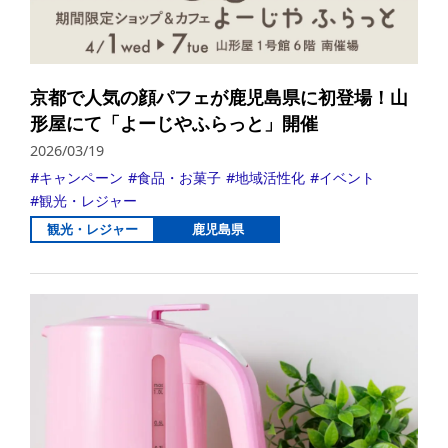
京都で人気の顔パフェが鹿児島県に初登場！山
形屋にて「よーじやふらっと」開催
2026/03/19
キャンペーン
食品・お菓子
地域活性化
イベント
観光・レジャー
観光・レジャー
鹿児島県
詳