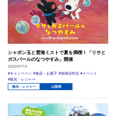
シャボン玉と雲海ミストで夏を満喫！「リサと
ガスパールのなつやすみ」開催
2026/07/14
キャンペーン
食品・お菓子
地域活性化
イベント
観光・レジャー
観光・レジャー
山梨県
詳