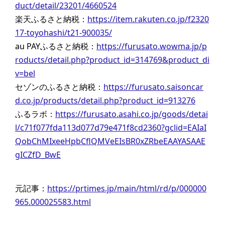
duct/detail/23201/4660524
楽天ふるさと納税：
https://item.rakuten.co.jp/f2320
17-toyohashi/t21-900035/
au PAYふるさと納税：
https://furusato.wowma.jp/p
roducts/detail.php?product_id=314769&product_di
v=bel
セゾンのふるさと納税：
https://furusato.saisoncar
d.co.jp/products/detail.php?product_id=913276
ふるラボ：
https://furusato.asahi.co.jp/goods/detai
l/c71f077fda113d077d79e471f8cd2360?gclid=EAIaI
QobChMIxeeHpbCflQMVeEIsBR0xZRbeEAAYASAAE
gICZfD_BwE
元記事：
https://prtimes.jp/main/html/rd/p/000000
965.000025583.html