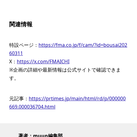
関連情報
特設ページ：
https://fma.co.jp/f/cam/?id=bousai202
60311
X：
https://x.com/FMAICHI
※企画の詳細や最新情報は公式サイトで確認できま
す。
元記事：
https://prtimes.jp/main/html/rd/p/000000
669.000036704.html
著者：muun編集部