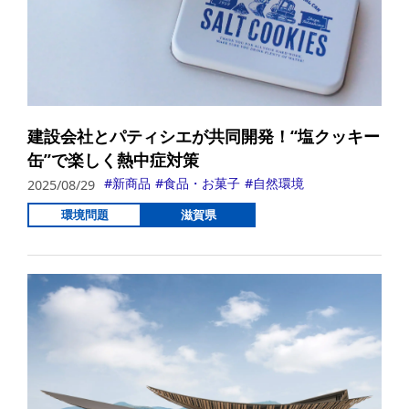
建設会社とパティシエが共同開発！“塩クッキー
缶”で楽しく熱中症対策
新商品
食品・お菓子
自然環境
2025/08/29
環境問題
滋賀県
詳