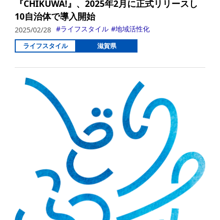
『CHIKUWA!』、2025年2月に正式リリースし
10自治体で導入開始
ライフスタイル
地域活性化
2025/02/28
ライフスタイル
滋賀県
詳