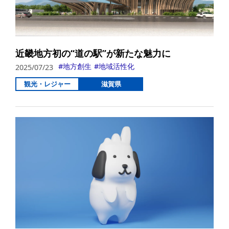
近畿地方初の“道の駅”が新たな魅力に
地方創生
地域活性化
2025/07/23
観光・レジャー
滋賀県
詳