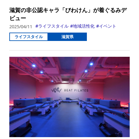
滋賀の非公認キャラ「びわけん」が着ぐるみデ
ビュー
ライフスタイル
地域活性化
イベント
2025/04/11
ライフスタイル
滋賀県
詳