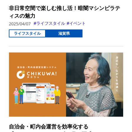
非日常空間で楽しむ推し活！暗闇マシンピラテ
ィスの魅力
ライフスタイル
イベント
2025/04/07
ライフスタイル
滋賀県
詳
自治会・町内会運営を効率化する