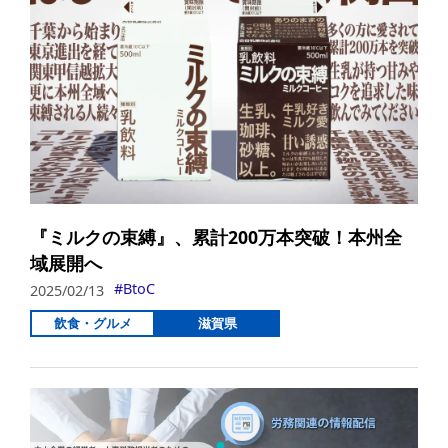
『ミルクの束縛』、累計200万本突破！本州全
域展開へ
BtoC
2025/02/13
飲食・グルメ
滋賀県
詳