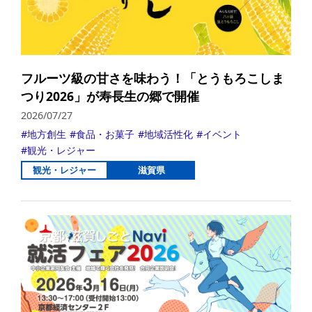
フルーツ級の甘さを味わう！「とうもろこしま
つり2026」が寿長生の郷で開催
2026/07/27
地方創生
食品・お菓子
地域活性化
イベント
観光・レジャー
観光・レジャー
滋賀県
詳