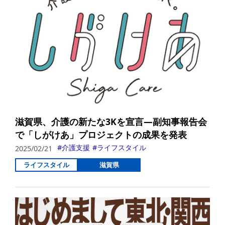
滋賀県、介護の新たな3Kを宣言—副知事報告会
で「しがけあ」プロジェクトの成果を発表
介護支援
ライフスタイル
2025/02/21
ライフスタイル
滋賀県
詳