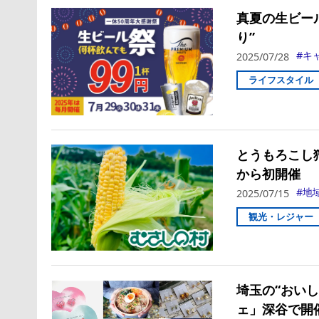
真夏の生ビー
り”
キ
2025/07/28
ライフスタイル
とうもろこし
から初開催
地
2025/07/15
観光・レジャー
埼玉の“おい
ェ」深谷で開