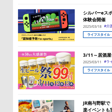
シルバーeス
体験会開催
介
2025/03/18
ライフスタイル
3/11～居酒
ラ
2025/03/11
ライフスタイル
​JR南与野
楽イベントも実