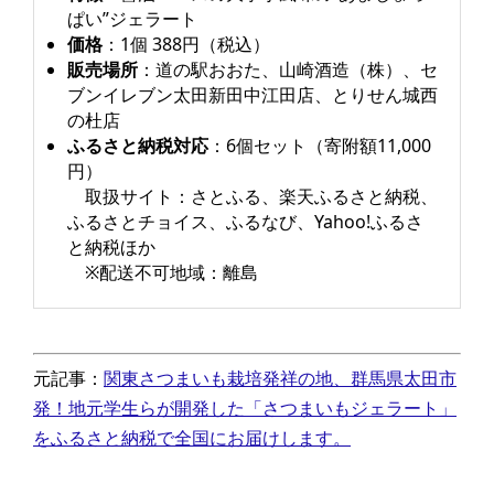
ぱい”ジェラート
価格
：1個 388円（税込）
販売場所
：道の駅おおた、山崎酒造（株）、セ
ブンイレブン太田新田中江田店、とりせん城西
の杜店
ふるさと納税対応
：6個セット（寄附額11,000
円）
取扱サイト：さとふる、楽天ふるさと納税、
ふるさとチョイス、ふるなび、Yahoo!ふるさ
と納税ほか
※配送不可地域：離島
元記事：
関東さつまいも栽培発祥の地、群馬県太田市
発！地元学生らが開発した「さつまいもジェラート」
をふるさと納税で全国にお届けします。