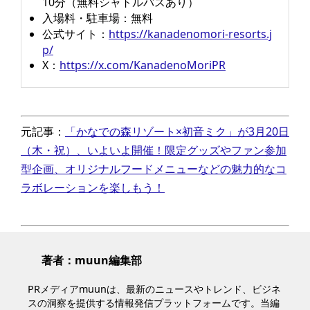
10分（無料シャトルバスあり）
入場料・駐車場：無料
公式サイト：
https://kanadenomori-resorts.j
p/
X：
https://x.com/KanadenoMoriPR
元記事：
「かなでの森リゾート×初音ミク」が3月20日
（木・祝）、いよいよ開催！限定グッズやファン参加
型企画、オリジナルフードメニューなどの魅力的なコ
ラボレーションを楽しもう！
著者：muun編集部
PRメディアmuunは、最新のニュースやトレンド、ビジネ
スの洞察を提供する情報発信プラットフォームです。当編