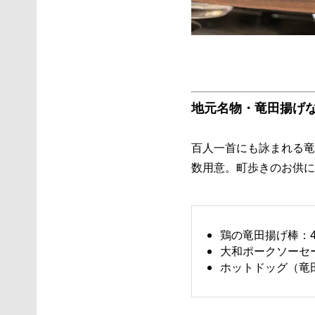
地元名物・竜田揚げ
百人一首にも詠まれる竜
数用意。町歩きのお供に
鶏の竜田揚げ棒：4
大和ポークソーセ
ホットドッグ（竜