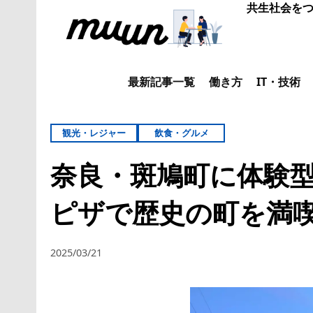
共生社会をつ
最新記事一覧
働き方
IT・技術
観光・レジャー
飲食・グルメ
奈良・斑鳩町に体験
ピザで歴史の町を満
2025/03/21