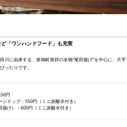
など「ワンハンドフード」も充実
田川に由来する、斑鳩町発祥の名物“竜田揚げ”を中心に、片
ぴったりです。
50円
ージドッグ：550円（ミニ炭酸水付き）
田揚げ）：600円（ミニ炭酸水付き）