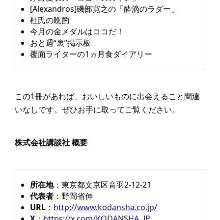
[Alexandros]磯部寛之の「酔滴のラダー」​
杜氏の晩酌​
今月の金メダルはココだ！​
おと週“裏”掲示板​
覆面ライターの1ヵ月食ダイアリー​
この1冊があれば、おいしいものに出会えること間違
いなしです。​ぜひお手に取ってご覧ください。
株式会社講談社 概要
所在地
：​東京都文京区音羽2-12-21​
代表者
：​野間省伸​
URL
：​
http://www.kodansha.co.jp/
X
：
https://x.com/KODANSHA_JP