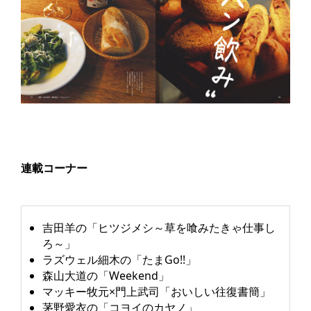
連載コーナー
吉田羊の「ヒツジメシ～草を喰みたきゃ仕事し
ろ～」​
ラズウェル細木の「たまGo!!」​
森山大道の「Weekend」​
マッキー牧元×門上武司「おいしい往復書簡」​
茅野愛衣の「コヨイのカヤノ」​