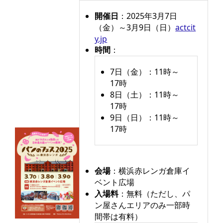
開催日
：​2025年3月7日
（金）～3月9日（日）​
actcit
y.jp
時間
：
7日（金）：11時～
17時​
8日（土）：11時～
17時​
9日（日）：11時～
17時​
会場
：​横浜赤レンガ倉庫イ
ベント広場​
入場料
：​無料（ただし、パ
ン屋さんエリアのみ一部時
間帯は有料）​