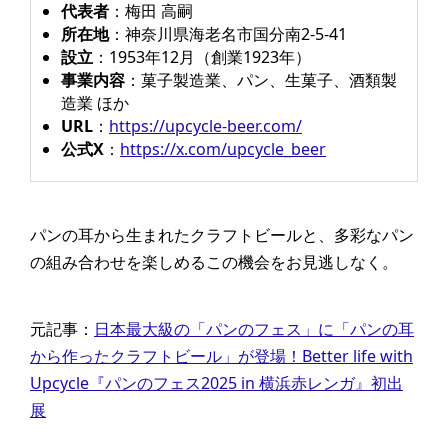
代表者
：​梅田 高嗣​
所在地
：​神奈川県海老名市国分南2-5-41​
設立
：​1953年12月（創業1923年）​
事業内容
：​菓子製造業、パン、生菓子、酒類製
造業 ほか​
URL
：​
https://upcycle-beer.com/
公式X
：
https://x.com/upcycle_beer
パンの耳から生まれたクラフトビールと、多彩なパン
の組み合わせを楽しめるこの機会をお見逃しなく。​
元記事：
日本最大級の「パンのフェス」に「パンの耳
から作ったクラフトビール」が登場！Better life with
Upcycle『パンのフェス2025 in 横浜赤レンガ』初出
展