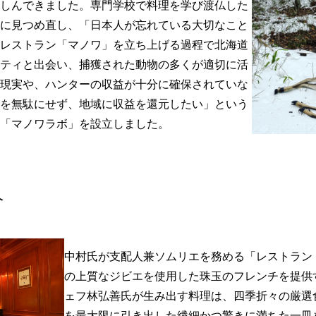
しんできました。​専門学校で料理を学び渡仏した
に見つめ直し、「日本人が忘れている大切なこと
​レストラン「マノワ」を立ち上げる過程で北海道
ティと出会い、捕獲された動物の多くが適切に活
現実や、ハンターの収益が十分に確保されていな
を無駄にせず、地域に収益を還元したい」という
「マノワラボ」を設立しました。​
介
中村氏が支配人兼ソムリエを務める「レストラン
の上質なジビエを使用した珠玉のフレンチを提供す
ェフ林弘善氏が生み出す料理は、四季折々の厳選
を最大限に引き出した繊細かつ驚きに満ちた一皿を