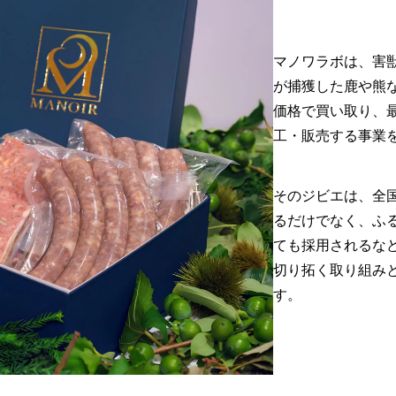
マノワラボは、害
が捕獲した鹿や熊
価格で買い取り、
工・販売する事業を
そのジビエは、全
るだけでなく、ふ
ても採用されるな
切り拓く取り組み
す。​