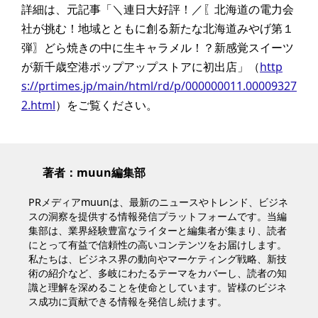
詳細は、元記事「＼連日大好評！／〖北海道の電力会
社が挑む！地域とともに創る新たな北海道みやげ第１
弾〗どら焼きの中に生キャラメル！？新感覚スイーツ
が新千歳空港ポップアップストアに初出店」（
http
s://prtimes.jp/main/html/rd/p/000000011.00009327
2.html
）をご覧ください。
著者：muun編集部
PRメディアmuunは、最新のニュースやトレンド、ビジネ
スの洞察を提供する情報発信プラットフォームです。当編
集部は、業界経験豊富なライターと編集者が集まり、読者
にとって有益で信頼性の高いコンテンツをお届けします。
私たちは、ビジネス界の動向やマーケティング戦略、新技
術の紹介など、多岐にわたるテーマをカバーし、読者の知
識と理解を深めることを使命としています。皆様のビジネ
ス成功に貢献できる情報を発信し続けます。