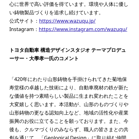
心に世界で高い評価を得ています。環境や人体に優し
い鋳物製品づくりを追求し続けています。
公式サイト：
https://www.wazuqu.jp/
Instagram：
https://www.instagram.com/wazuqu/
トヨタ自動車 構造デザインスタジオ テーマプロデュ
ーサー・大學孝一氏のコメント
「420年にわたり山形鋳物を手掛けられてきた菊地保
寿堂様の卓越した技術により、自動車廃材の鉄が新た
な価値を持つ素晴らしい製品に生まれ変われたことを
大変嬉しく思います。本活動が、山形のものづくりや
山形鋳物の更なる認知向上など、地域の活性化や産業
振興のお役に立てることを願っております。また、今
後も、クルマづくりのみならず、職人の皆さまとの共
創を通じて、「Geological Design」に取り組む仲間