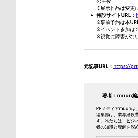
の午後」
※展示作品は変更
特設サイトURL
：
※事前予約は本U
※イベント参加は
※視覚に障害がな
元記事URL：
https://p
著者：muun編
PRメディアmuun
編集部は、業界経験
す。私たちは、ビジ
者の知識と理解を深