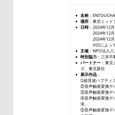
名称
：ENTOUCH
場所
：東京ミッドタウ
日時
：2024年12月
2024年12月21
2024年12月22
※日によって開
主催
：NPO法人
特別協力
：三井不
パートナー
：東京
ズ、東北新社
展示作品
：
➀超音波ハプティ
②音声触覚変換デ
③音声触覚変換デ
④音声触覚変換デ
滝」
⑤音声触覚変換デ