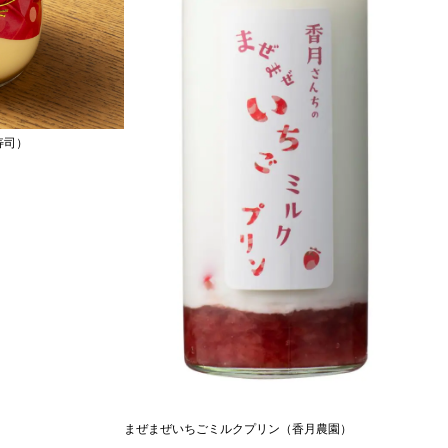
寿司）
まぜまぜいちごミルクプリン（香月農園）