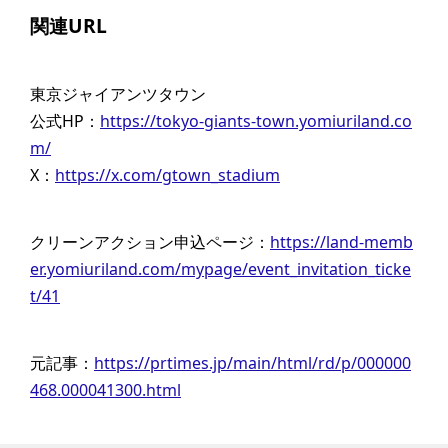
関連URL
東京ジャイアンツタウン
公式HP：
https://tokyo-giants-town.yomiuriland.co
m/
X：
https://x.com/gtown_stadium
クリーンアクション申込ページ：
https://land-memb
er.yomiuriland.com/mypage/event_invitation_ticke
t/41
元記事：
https://prtimes.jp/main/html/rd/p/000000
468.000041300.html