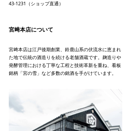
43-1231（ショップ直通）
宮﨑本店について
宮﨑本店は江戸後期創業、鈴鹿山系の伏流水に恵まれ
た地で伝統の酒造りを続ける老舗酒蔵です。麹造りや
発酵管理における丁寧な工程と技術革新を重ね、看板
銘柄「宮の雪」など多数の銘酒を手がけています。