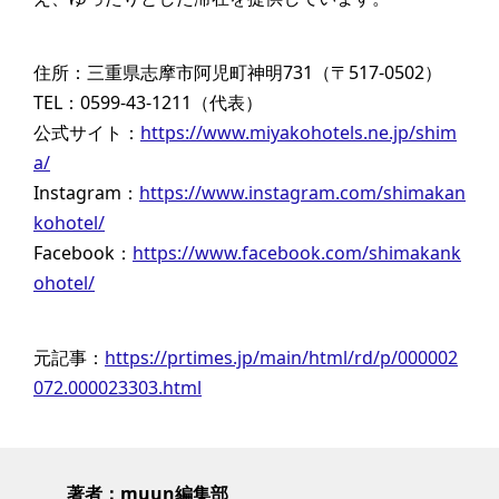
住所：三重県志摩市阿児町神明731（〒517-0502）
TEL：0599-43-1211（代表）
公式サイト：
https://www.miyakohotels.ne.jp/shim
a/
Instagram：
https://www.instagram.com/shimakan
kohotel/
Facebook：
https://www.facebook.com/shimakank
ohotel/
元記事：
https://prtimes.jp/main/html/rd/p/000002
072.000023303.html
著者：muun編集部