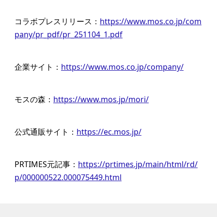
コラボプレスリリース：
https://www.mos.co.jp/com
pany/pr_pdf/pr_251104_1.pdf
企業サイト：
https://www.mos.co.jp/company/
モスの森：
https://www.mos.jp/mori/
公式通販サイト：
https://ec.mos.jp/
PRTIMES元記事：
https://prtimes.jp/main/html/rd/
p/000000522.000075449.html