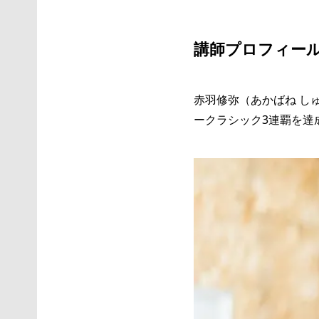
講師プロフィー
赤羽修弥（あかばね し
ークラシック3連覇を達