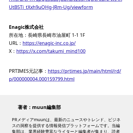
UtB5Ti_tXxh9uQHg-JRm-Ug/viewform
Enagic株式会社
所在地：長崎県長崎市油屋町 1-1 1F
URL：
https://enagic-inc.co.jp/
X：
https://x.com/takumi_mind100
PRTIMES元記事：
https://prtimes.jp/main/html/rd/
p/000000004.000159799.html
著者：muun編集部
PRメディアmuunは、最新のニュースやトレンド、ビジネ
スの洞察を提供する情報発信プラットフォームです。当編
集部は、業界経験豊富なライターと編集者が集まり、読者