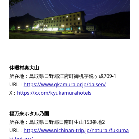
休暇村奥大山
所在地：鳥取県日野郡江府町御机字鏡ヶ成709-1
URL：
https://www.qkamura.or.jp/daisen/
X：
https://x.com/kyukamurahotels
福万来ホタル乃国
所在地：鳥取県日野郡日南町生山153番地2
URL：
https://www.nichinan-trip.jp/natural/fukuma
ki-hotaru/